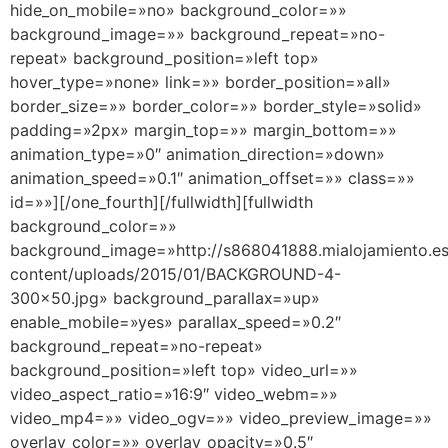
hide_on_mobile=»no» background_color=»»
background_image=»» background_repeat=»no-
repeat» background_position=»left top»
hover_type=»none» link=»» border_position=»all»
border_size=»» border_color=»» border_style=»solid»
padding=»2px» margin_top=»» margin_bottom=»»
animation_type=»0″ animation_direction=»down»
animation_speed=»0.1″ animation_offset=»» class=»»
id=»»][/one_fourth][/fullwidth][fullwidth
background_color=»»
background_image=»http://s868041888.mialojamiento.e
content/uploads/2015/01/BACKGROUND-4-
300×50.jpg» background_parallax=»up»
enable_mobile=»yes» parallax_speed=»0.2″
background_repeat=»no-repeat»
background_position=»left top» video_url=»»
video_aspect_ratio=»16:9″ video_webm=»»
video_mp4=»» video_ogv=»» video_preview_image=»»
overlay_color=»» overlay_opacity=»0.5″