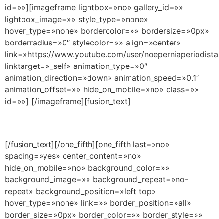
id=»»][imageframe lightbox=»no» gallery_id=»»
lightbox_image=»» style_type=»none»
hover_type=»none» bordercolor=»» bordersize=»0px»
borderradius=»0″ stylecolor=»» align=»center»
link=»https://www.youtube.com/user/noeperniaperiodista
linktarget=»_self» animation_type=»0″
animation_direction=»down» animation_speed=»0.1″
animation_offset=»» hide_on_mobile=»no» class=»»
id=»»]
[/imageframe][fusion_text]
YouTube
[/fusion_text][/one_fifth][one_fifth last=»no»
spacing=»yes» center_content=»no»
hide_on_mobile=»no» background_color=»»
background_image=»» background_repeat=»no-
repeat» background_position=»left top»
hover_type=»none» link=»» border_position=»all»
border_size=»0px» border_color=»» border_style=»»