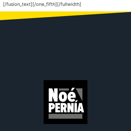
[/fusion_text][/one_fifth][/fullwidth]