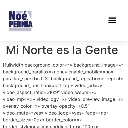
Mi Norte es la Gente
[fullwidth background_color=»» background_image=»»
background_parallax=»none» enable_mobile=»no»
parallax_speed=»0.3″ background_repeat=»no-repeat»
background_position=»left top» video_url=»»
video_aspect_ratio=»16:9″ video_webm=»»
video_mp4=»» video_ogv=»» video_preview_image=»»
overlay_color=»» overlay_opacity=»0.5″
video_mute=»yes» video_loop=»yes» fade=»no»
border_size=»0px» border_color=»»
border_style=»solid» padding_top=»100px»