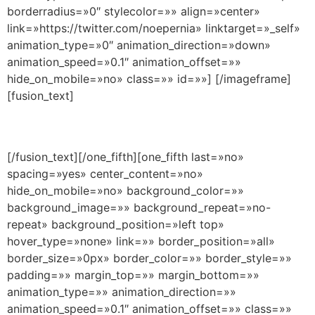
borderradius=»0″ stylecolor=»» align=»center»
link=»https://twitter.com/noepernia» linktarget=»_self»
animation_type=»0″ animation_direction=»down»
animation_speed=»0.1″ animation_offset=»»
hide_on_mobile=»no» class=»» id=»»]
[/imageframe]
[fusion_text]
Twitter
[/fusion_text][/one_fifth][one_fifth last=»no»
spacing=»yes» center_content=»no»
hide_on_mobile=»no» background_color=»»
background_image=»» background_repeat=»no-
repeat» background_position=»left top»
hover_type=»none» link=»» border_position=»all»
border_size=»0px» border_color=»» border_style=»»
padding=»» margin_top=»» margin_bottom=»»
animation_type=»» animation_direction=»»
animation_speed=»0.1″ animation_offset=»» class=»»