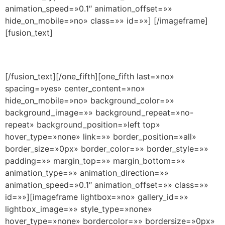
animation_speed=»0.1″ animation_offset=»»
hide_on_mobile=»no» class=»» id=»»]
[/imageframe]
[fusion_text]
Facebook
[/fusion_text][/one_fifth][one_fifth last=»no»
spacing=»yes» center_content=»no»
hide_on_mobile=»no» background_color=»»
background_image=»» background_repeat=»no-
repeat» background_position=»left top»
hover_type=»none» link=»» border_position=»all»
border_size=»0px» border_color=»» border_style=»»
padding=»» margin_top=»» margin_bottom=»»
animation_type=»» animation_direction=»»
animation_speed=»0.1″ animation_offset=»» class=»»
id=»»][imageframe lightbox=»no» gallery_id=»»
lightbox_image=»» style_type=»none»
hover_type=»none» bordercolor=»» bordersize=»0px»