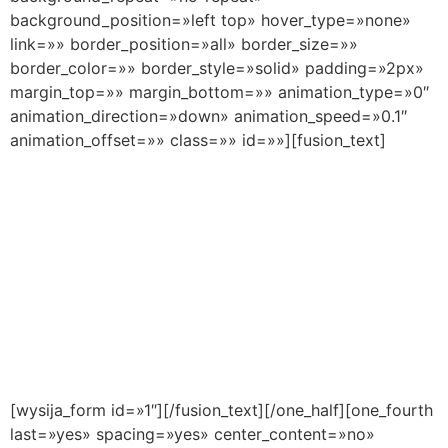
background_position=»left top» hover_type=»none»
link=»» border_position=»all» border_size=»»
border_color=»» border_style=»solid» padding=»2px»
margin_top=»» margin_bottom=»» animation_type=»0″
animation_direction=»down» animation_speed=»0.1″
animation_offset=»» class=»» id=»»][fusion_text]
Suscríbete
Únete a nuestra
comunidad
y te mantendremos
informado
[wysija_form id=»1″][/fusion_text][/one_half][one_fourth
last=»yes» spacing=»yes» center_content=»no»