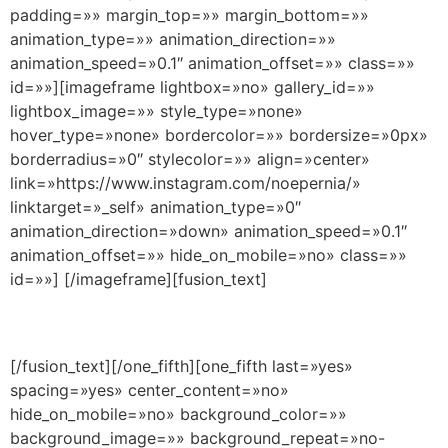
padding=»» margin_top=»» margin_bottom=»»
animation_type=»» animation_direction=»»
animation_speed=»0.1″ animation_offset=»» class=»»
id=»»][imageframe lightbox=»no» gallery_id=»»
lightbox_image=»» style_type=»none»
hover_type=»none» bordercolor=»» bordersize=»0px»
borderradius=»0″ stylecolor=»» align=»center»
link=»https://www.instagram.com/noepernia/»
linktarget=»_self» animation_type=»0″
animation_direction=»down» animation_speed=»0.1″
animation_offset=»» hide_on_mobile=»no» class=»»
id=»»]
[/imageframe][fusion_text]
Instagram
[/fusion_text][/one_fifth][one_fifth last=»yes»
spacing=»yes» center_content=»no»
hide_on_mobile=»no» background_color=»»
background_image=»» background_repeat=»no-