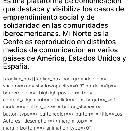
Es una plataforma de comunicación
que destaca y visibiliza los casos de
emprendimiento social y de
solidaridad en las comunidades
iberoamericanas. Mi Norte es la
Gente es reproducido en distintos
medios de comunicación en varios
países de América, Estados Unidos y
España.
[/tagline_box][tagline_box backgroundcolor=»»
shadow=»no» shadowopacity=»0.9″ border=»1px»
bordercolor=»» highlightposition=»top»
content_alignment=»left» link=»» linktarget=»_self»
modal=»» button_size=»» button_shape=»»
button_type=»» buttoncolor=»» button=»» title=»Los
Autores» description=»» margin_top=»»
margin_bottom=»» animation_type=»0″