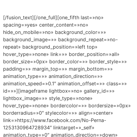
Redes Sociales
[/fusion_text][/one_full][one_fifth last=»no»
spacing=»yes» center_content=»no»
hide_on_mobile=»no» background_color=»»
background_image=»» background_repeat=»no-
repeat» background_position=»left top»
hover_type=»none» link=»» border_position=»all»
border_size=»0px» border_color=»» border_style=»»
padding=»» margin_top=»» margin_bottom=»»
animation_type=»» animation_direction=»»
animation_speed=»0.1″ animation_offset=»» class=»»
id=»»][imageframe lightbox=»no» gallery_id=»»
lightbox_image=»» style_type=»none»
hover_type=»none» bordercolor=»» bordersize=»0px»
borderradius=»0″ stylecolor=»» align=»center»
link=»https://www.facebook.com/No-Perna-
1253130964728934″ linktarget=»_self»
animation_type=»0″ animation_direction=»down»