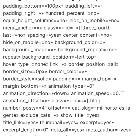
padding_bottom=»100px» padding_left=»»
padding_right=»» hundred_percent=»no»
equal_height_columns=»no» hide_on_mobile=»no»
menu_anchor=»» class=»» id=»»][three_fourth
last=»no» spacing=»yes» center_content=»no»
hide_on_mobile=»no» background_color=»»
background_image=»» background_repeat=»no-
repeat» background_position=»left top»
hover_type=»none» link=»» border_position=»all»
border_size=»0px» border_color=»»
border_style=»solid» padding=»» margin_top=»»
margin_bottom=»» animation_type=»0″
animation_direction=»down» animation_speed=»0.1″
animation_offset=»» class=»» id=»»][blog
number_posts=»4″ offset=»» cat_slug=»mi-norte-es-la-
gente» exclude_cats=»» show_title=»yes»
title_link=»yes» thumbnail=»yes» excerpt=»yes»
excerpt_length=»0″ meta_all=»yes» meta_author=»yes»