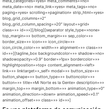
meta_categories=»yes» meta_comments=»no»
meta_date=»no» meta_link=»yes» meta_tags=»no»
paging=»yes» scrolling=»pagination» strip_html=»yes»
blog_grid_columns=»2″
blog_grid_column_spacing=»20″ layout=»grid»
class=»» id=»»][/blog][separator style_type=»none»
top_margin=»» bottom_margin=»» sep_color=»»
border_size=»» icon=»» icon_circle=»»
icon_circle_color=»» width=»» alignment=»» class=»»
id=»»][tagline_box backgroundcolor=»» shadow=»no»
shadowopacity=»0.9″ border=»1px» bordercolor=»»
highlightposition=»top» content_alignment=»left»
link=»» linktarget=»_self» modal=»» button_size=»»
button_shape=»» button_type=»» buttoncolor=»»
button=»» title=»Mi Norte es la Gente» description=»»
margin_top=»» margin_bottom=»» animation_type=»0″
animation_direction=»down» animation_speed=»0.1″
animation_offset=»» class=»» id=»»]