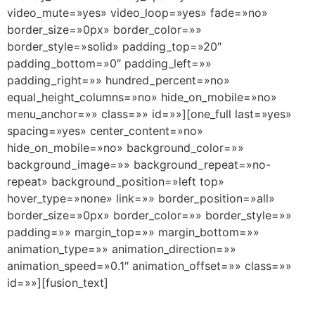
video_mute=»yes» video_loop=»yes» fade=»no»
border_size=»0px» border_color=»»
border_style=»solid» padding_top=»20″
padding_bottom=»0″ padding_left=»»
padding_right=»» hundred_percent=»no»
equal_height_columns=»no» hide_on_mobile=»no»
menu_anchor=»» class=»» id=»»][one_full last=»yes»
spacing=»yes» center_content=»no»
hide_on_mobile=»no» background_color=»»
background_image=»» background_repeat=»no-
repeat» background_position=»left top»
hover_type=»none» link=»» border_position=»all»
border_size=»0px» border_color=»» border_style=»»
padding=»» margin_top=»» margin_bottom=»»
animation_type=»» animation_direction=»»
animation_speed=»0.1″ animation_offset=»» class=»»
id=»»][fusion_text]