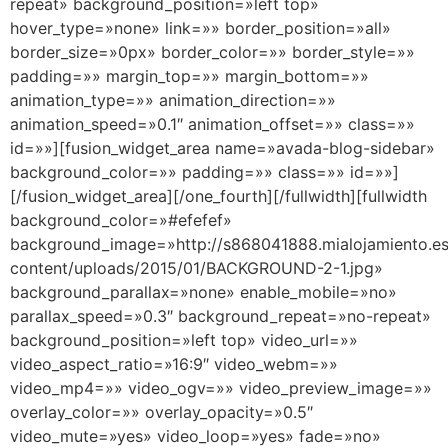
repeat» background_position=»left top»
hover_type=»none» link=»» border_position=»all»
border_size=»0px» border_color=»» border_style=»»
padding=»» margin_top=»» margin_bottom=»»
animation_type=»» animation_direction=»»
animation_speed=»0.1″ animation_offset=»» class=»»
id=»»][fusion_widget_area name=»avada-blog-sidebar»
background_color=»» padding=»» class=»» id=»»]
[/fusion_widget_area][/one_fourth][/fullwidth][fullwidth
background_color=»#efefef»
background_image=»http://s868041888.mialojamiento.e
content/uploads/2015/01/BACKGROUND-2-1.jpg»
background_parallax=»none» enable_mobile=»no»
parallax_speed=»0.3″ background_repeat=»no-repeat»
background_position=»left top» video_url=»»
video_aspect_ratio=»16:9″ video_webm=»»
video_mp4=»» video_ogv=»» video_preview_image=»»
overlay_color=»» overlay_opacity=»0.5″
video_mute=»yes» video_loop=»yes» fade=»no»