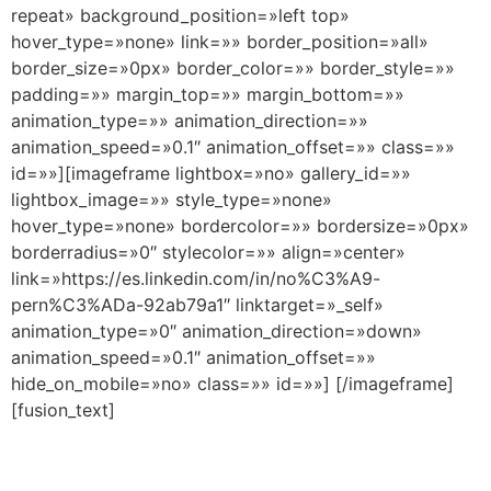
repeat» background_position=»left top»
hover_type=»none» link=»» border_position=»all»
border_size=»0px» border_color=»» border_style=»»
padding=»» margin_top=»» margin_bottom=»»
animation_type=»» animation_direction=»»
animation_speed=»0.1″ animation_offset=»» class=»»
id=»»][imageframe lightbox=»no» gallery_id=»»
lightbox_image=»» style_type=»none»
hover_type=»none» bordercolor=»» bordersize=»0px»
borderradius=»0″ stylecolor=»» align=»center»
link=»https://es.linkedin.com/in/no%C3%A9-
pern%C3%ADa-92ab79a1″ linktarget=»_self»
animation_type=»0″ animation_direction=»down»
animation_speed=»0.1″ animation_offset=»»
hide_on_mobile=»no» class=»» id=»»]
[/imageframe]
[fusion_text]
Linkedin