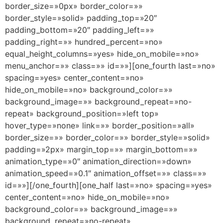
border_size=»0px» border_color=»»
border_style=»solid» padding_top=»20″
padding_bottom=»20″ padding_left=»»
padding_right=»» hundred_percent=»no»
equal_height_columns=»yes» hide_on_mobile=»no»
menu_anchor=»» class=»» id=»»][one_fourth last=»no»
spacing=»yes» center_content=»no»
hide_on_mobile=»no» background_color=»»
background_image=»» background_repeat=»no-
repeat» background_position=»left top»
hover_type=»none» link=»» border_position=»all»
border_size=»» border_color=»» border_style=»solid»
padding=»2px» margin_top=»» margin_bottom=»»
animation_type=»0″ animation_direction=»down»
animation_speed=»0.1″ animation_offset=»» class=»»
id=»»][/one_fourth][one_half last=»no» spacing=»yes»
center_content=»no» hide_on_mobile=»no»
background_color=»» background_image=»»
background_repeat=»no-repeat»