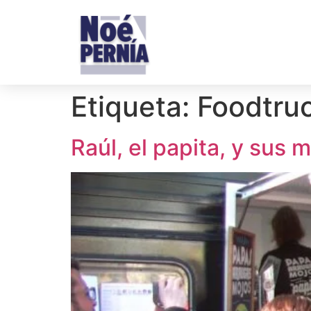
Etiqueta:
Foodtru
Raúl, el papita, y sus