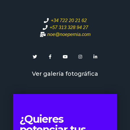
+34 722 20 21 62
+57 313 328 94 27
noe@noepernia.com
Ver galería fotográfica
¿Quieres
potenciar tus