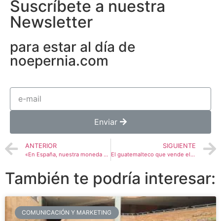
Suscríbete a nuestra
Newsletter
para estar al día de
noepernia.com
Enviar
ANTERIOR
SIGUIENTE
«En España, nuestra moneda es la Arepa»
El guatemalteco que vende el café como si fuese un vino exquisito
También te podría interesar:
COMUNICACIÓN Y MARKETING