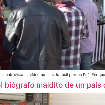
a entrevista en vídeo no ha sido fácil porque Raúl Enrique
l biógrafo maldito de un país